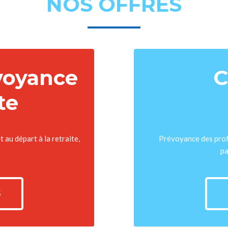
NOS OFFRES
voyance
C
te
au départ à la retraite,
Prévoyance des profe
pa
S