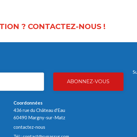
TION ? CONTACTEZ-NOUS !
S
ABONNEZ-VOUS
Coordonnées
436 rue du Château d'Eau
60490 Margny-sur-Matz
contactez-nous
Tél :
contact@synassur.com