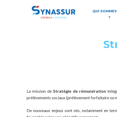
QUI SOMMES
?
St
La mission de
Stratégie de rémunération
intègr
prélèvements sociaux (prélèvement forfaitaire ou n
De nouveaux enjeux sont nés, notamment en termes d
favorable selon vos objectifs personnels.